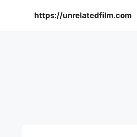
Skip
to
https://unrelatedfilm.com
content