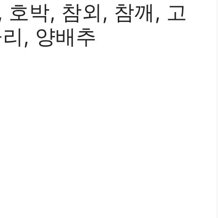
 호박, 참외, 참깨, 고
콜리, 양배추