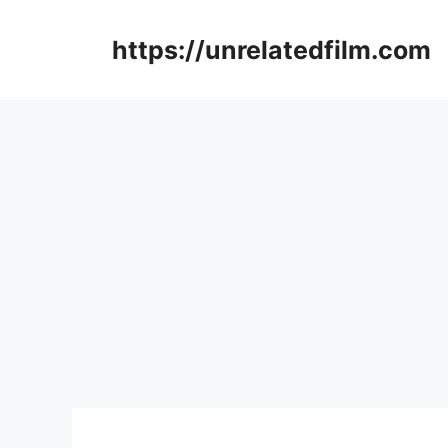
Skip
to
https://unrelatedfilm.com
content