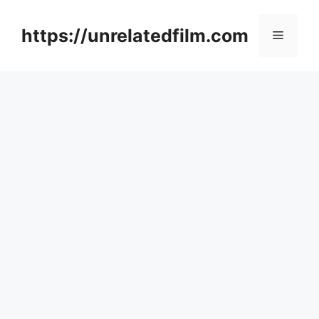
Skip
to
https://unrelatedfilm.com
Menu
content