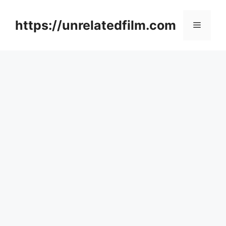
Skip
to
https://unrelatedfilm.com
Menu
content