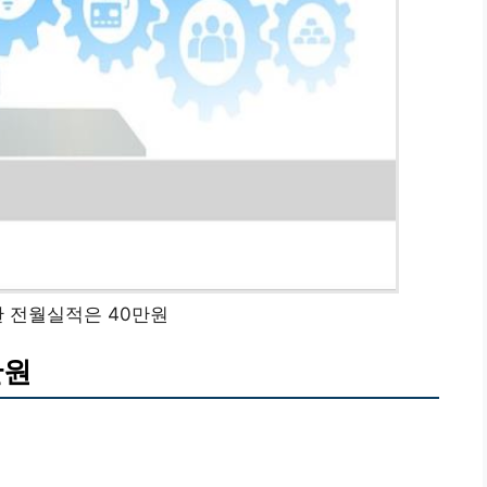
 전월실적은 40만원
만원