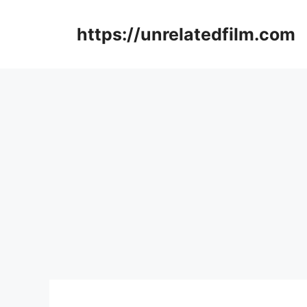
Skip
to
https://unrelatedfilm.com
content