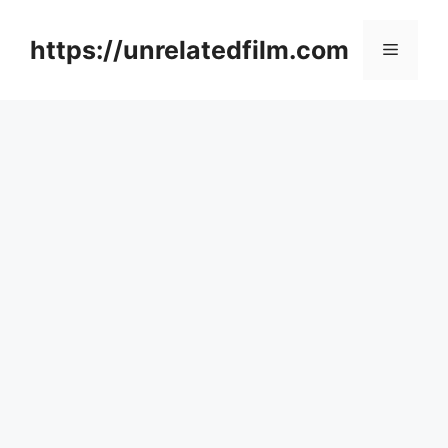
Skip
to
https://unrelatedfilm.com
Menu
content