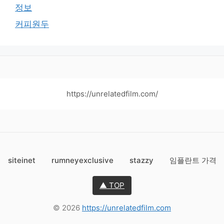
정보
커피원두
https://unrelatedfilm.com/
siteinet
rumneyexclusive
stazzy
임플란트 가격
▲ TOP
© 2026
https://unrelatedfilm.com