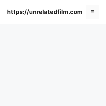
Skip
to
https://unrelatedfilm.com
Menu
content