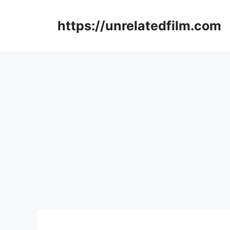
Skip
to
https://unrelatedfilm.com
content