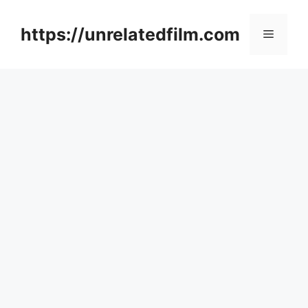
Skip
to
https://unrelatedfilm.com
Menu
content