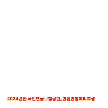
2024년판 국민연금보험공단_면접연봉복리후생