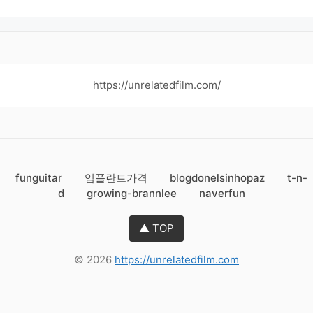
https://unrelatedfilm.com/
funguitar
임플란트가격
blogdonelsinhopaz
t-n-
d
growing-brannlee
naverfun
▲ TOP
© 2026
https://unrelatedfilm.com