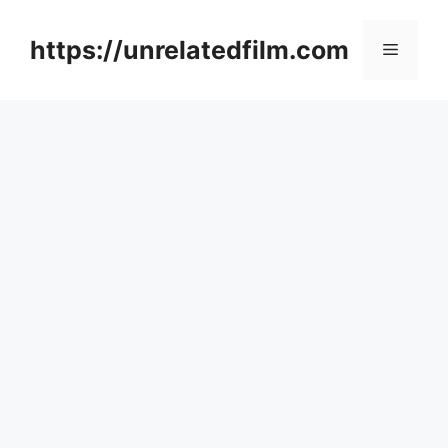
Skip
to
https://unrelatedfilm.com
Menu
content