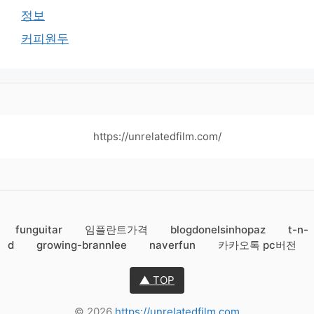
정보
커피원두
https://unrelatedfilm.com/
funguitar
임플란트가격
blogdonelsinhopaz
t-n-
d
growing-brannlee
naverfun
카카오톡 pc버전
▲ TOP
© 2026
https://unrelatedfilm.com