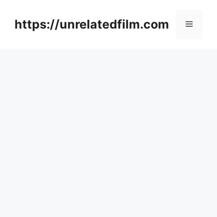
Skip
to
https://unrelatedfilm.com
Menu
content