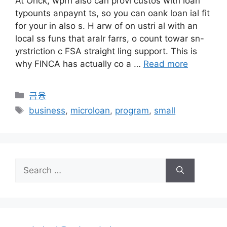
At Onck, wprn also can provi custos with loan
typounts anpaynt ts, so you can oank loan ial fit
for your in also s. H arw of on ustri al with an
local ss funs that aralr farrs, o count towar sn-
yrstriction c FSA straight ling support. This is
why FINCA has actually co a …
Read more
Categories
금융
Tags
business
,
microloan
,
program
,
small
Search
for: