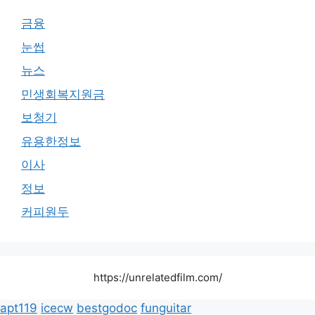
금융
눈썹
뉴스
민생회복지원금
보청기
유용한정보
이사
정보
커피원두
https://unrelatedfilm.com/
apt119
icecw
bestgodoc
funguitar