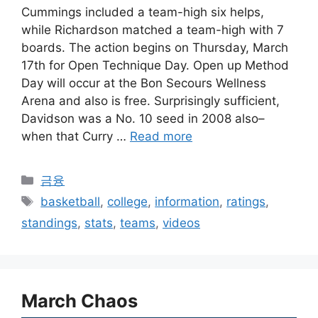
Cummings included a team-high six helps,
while Richardson matched a team-high with 7
boards. The action begins on Thursday, March
17th for Open Technique Day. Open up Method
Day will occur at the Bon Secours Wellness
Arena and also is free. Surprisingly sufficient,
Davidson was a No. 10 seed in 2008 also–
when that Curry …
Read more
Categories
금융
Tags
basketball
,
college
,
information
,
ratings
,
standings
,
stats
,
teams
,
videos
March Chaos