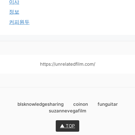
이사
정보
커피원두
https://unrelatedfilm.com/
blsknowledgesharing
coinon
funguitar
suzannevegafilm
▲ TOP