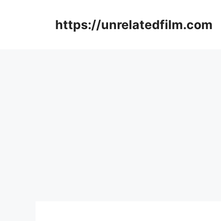
Skip
to
https://unrelatedfilm.com
content