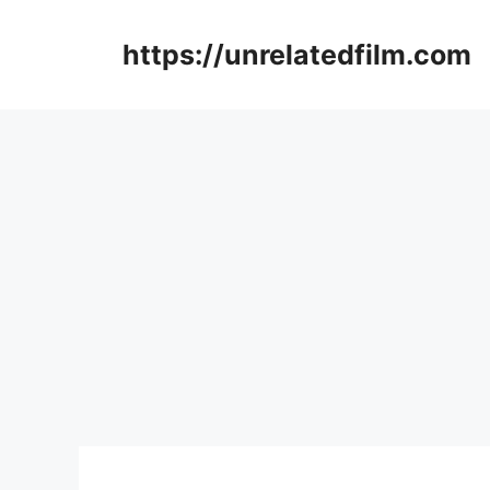
Skip
to
https://unrelatedfilm.com
content