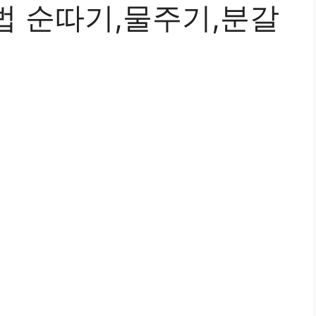
법 순따기,물주기,분갈