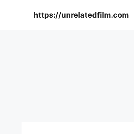
Skip
to
https://unrelatedfilm.com
content