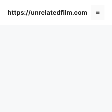
Skip
to
https://unrelatedfilm.com
Menu
content