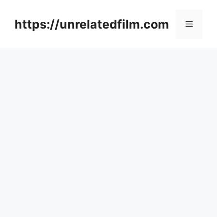
Skip
to
https://unrelatedfilm.com
Menu
content