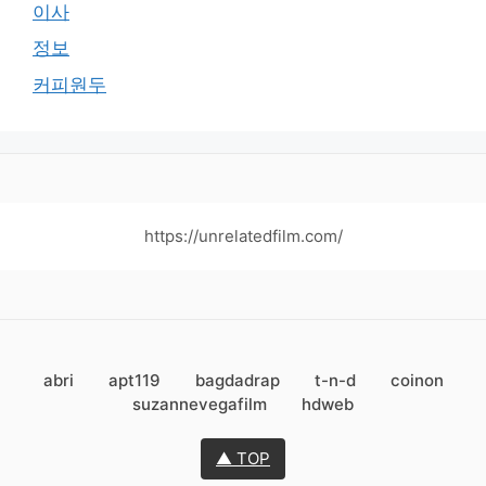
이사
정보
커피원두
https://unrelatedfilm.com/
abri
apt119
bagdadrap
t-n-d
coinon
suzannevegafilm
hdweb
▲ TOP