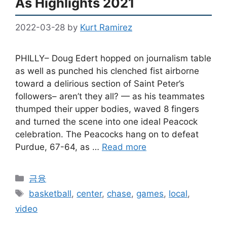
As Highlights 2021
2022-03-28
by
Kurt Ramirez
PHILLY– Doug Edert hopped on journalism table
as well as punched his clenched fist airborne
toward a delirious section of Saint Peter’s
followers– aren’t they all? — as his teammates
thumped their upper bodies, waved 8 fingers
and turned the scene into one ideal Peacock
celebration. The Peacocks hang on to defeat
Purdue, 67-64, as …
Read more
Categories
금융
Tags
basketball
,
center
,
chase
,
games
,
local
,
video