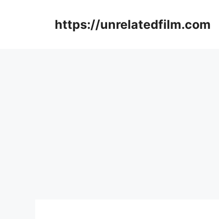
Skip
to
https://unrelatedfilm.com
content