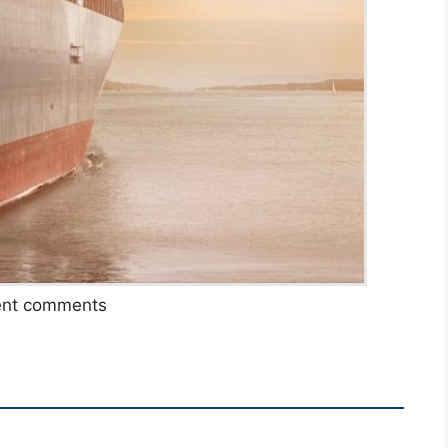
ent comments