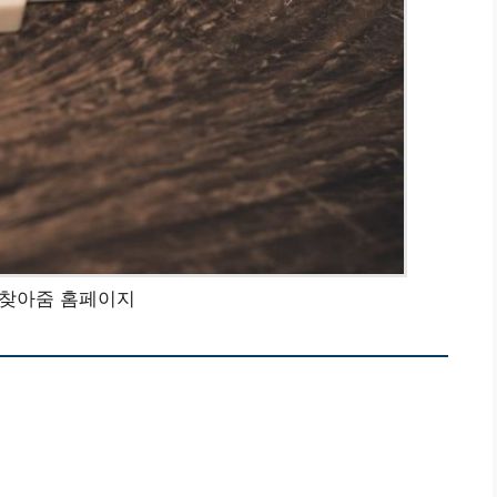
찾아줌 홈페이지