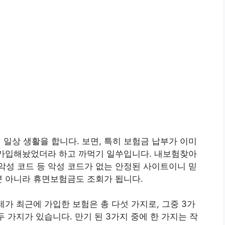
상 생활을 합니다. 보면, 특히 보험금 납부가 이미
 가입해놨었더라 하고 까먹기 일쑤입니다. 내보험찾아
성 코드 등 악성 코드가 없는 안정된 사이트이니 믿
뿐 아니라 휴면보험금도 조회가 됩니다.
제가 최근에 가입한 보험은 총 다섯 가지로, 그중 3가
두 가지가 있습니다. 만기 된 3가지 중에 한 가지는 작