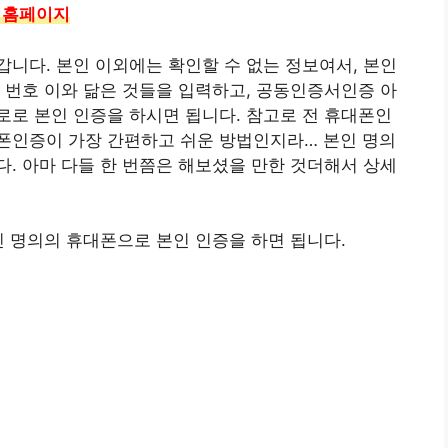
줌 홈페이지
니다. 본인 이외에는 확인할 수 없는 정보여서, 본인
 번호 이와 닮은 것들을 입력하고, 공동인증서인증 아
로 본인 인증을 하시면 됩니다. 참고로 전 휴대폰인
폰인증이 가장 간편하고 쉬운 방법인지라… 본인 명의
. 아마 다들 한 번쯤은 해보셨을 만한 것더해서 상세
인 명의의 휴대폰으로 본인 인증을 하면 됩니다.