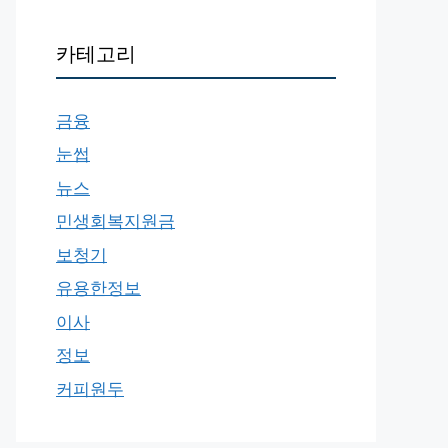
카테고리
금융
눈썹
뉴스
민생회복지원금
보청기
유용한정보
이사
정보
커피원두