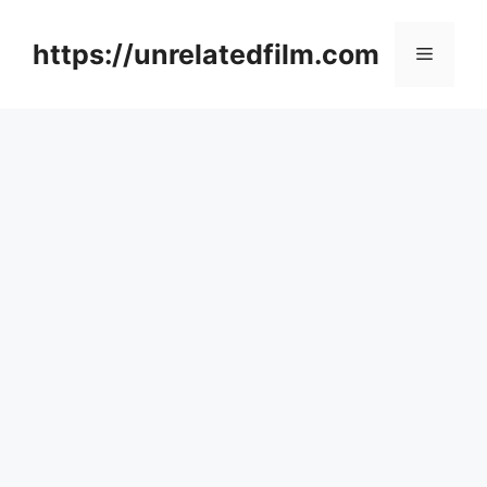
Skip
to
https://unrelatedfilm.com
Menu
content