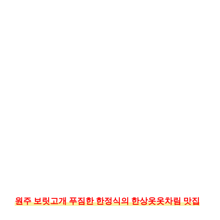
원주 보릿고개 푸짐한 한정식의 한상옷옷차림 맛집